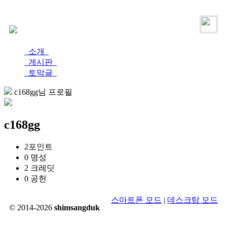
로그인
가입
소개
게시판
토막글
c168gg님 프로필
c168gg
2
포인트
0
명성
2
크레딧
0
공헌
스마트폰 모드
|
데스크탑 모드
© 2014-2026
shimsangduk