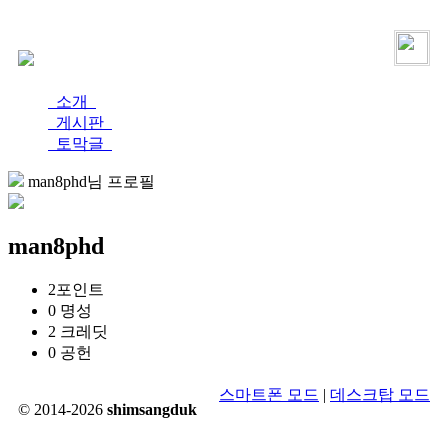
로그인
가입
소개
게시판
토막글
man8phd님 프로필
man8phd
2
포인트
0
명성
2
크레딧
0
공헌
스마트폰 모드
|
데스크탑 모드
© 2014-2026
shimsangduk