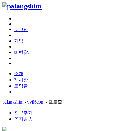
로그인
가입
비번찾기
소개
게시판
토막글
palangshim
›
vvjl6com
›
프로필
친구추가
쪽지발송