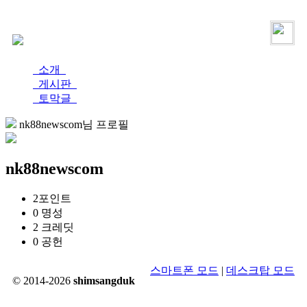
로그인
가입
소개
게시판
토막글
nk88newscom님 프로필
nk88newscom
2
포인트
0
명성
2
크레딧
0
공헌
스마트폰 모드
|
데스크탑 모드
© 2014-2026
shimsangduk