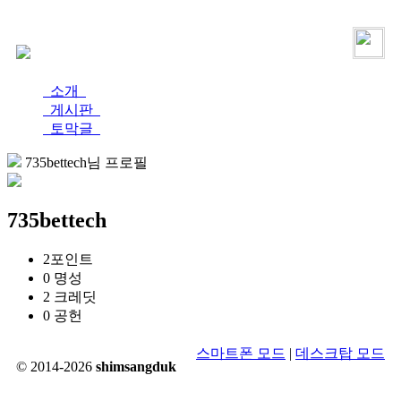
로그인
가입
소개
게시판
토막글
735bettech님 프로필
735bettech
2
포인트
0
명성
2
크레딧
0
공헌
스마트폰 모드
|
데스크탑 모드
© 2014-2026
shimsangduk