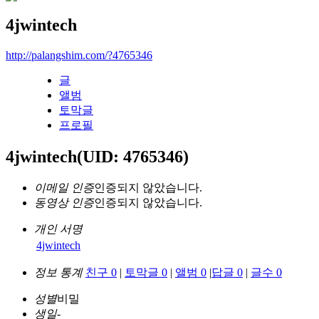
4jwintech
http://palangshim.com/?4765346
글
앨범
토막글
프로필
4jwintech
(UID: 4765346)
이메일 인증
인증되지 않았습니다.
동영상 인증
인증되지 않았습니다.
개인 서명
4jwintech
정보 통계
친구 0
|
토막글 0
|
앨범 0
|
답글 0
|
글수 0
성별
비밀
생일
-