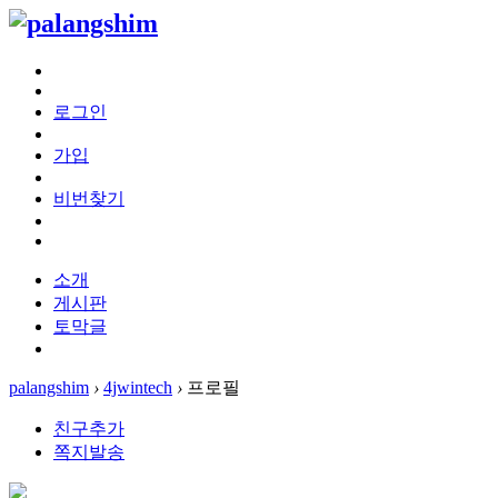
로그인
가입
비번찾기
소개
게시판
토막글
palangshim
›
4jwintech
›
프로필
친구추가
쪽지발송