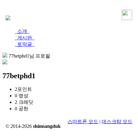
로그인
가입
소개
게시판
토막글
77betphd1님 프로필
77betphd1
2
포인트
0
명성
2
크레딧
0
공헌
스마트폰 모드
|
데스크탑 모드
© 2014-2026
shimsangduk