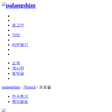
로그인
가입
비번찾기
소개
게시판
토막글
palangshim
›
76xtech
›
프로필
친구추가
쪽지발송