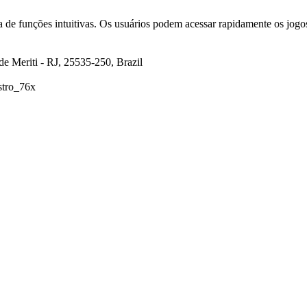
a de funções intuitivas. Os usuários podem acessar rapidamente os jogos
de Meriti - RJ, 25535-250, Brazil
stro_76x