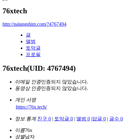
76xtech
http://palangshim.com/?4767494
글
앨범
토막글
프로필
76xtech
(UID: 4767494)
이메일 인증
인증되지 않았습니다.
동영상 인증
인증되지 않았습니다.
개인 서명
https://76x.tech/
정보 통계
친구 0
|
토막글 0
|
앨범 0
|
답글 0
|
글수 0
이름
76x
성별
남자