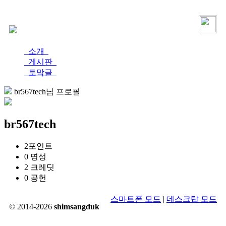
로그인
가입
소개
게시판
토막글
br567tech님 프로필
br567tech
2
포인트
0
명성
2
크레딧
0
공헌
스마트폰 모드
|
데스크탑 모드
© 2014-2026
shimsangduk