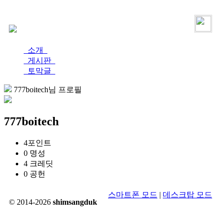
로그인
가입
소개
게시판
토막글
777boitech님 프로필
777boitech
4
포인트
0
명성
4
크레딧
0
공헌
스마트폰 모드
|
데스크탑 모드
© 2014-2026
shimsangduk