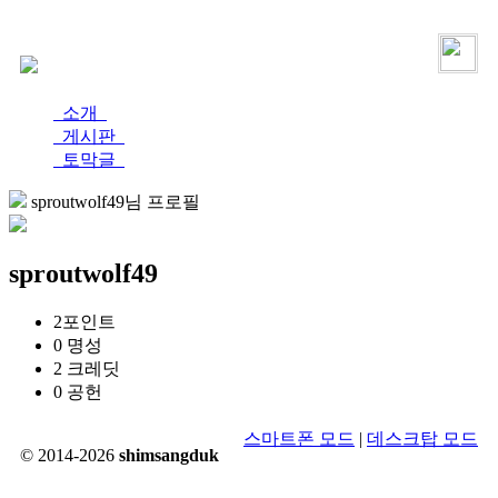
로그인
가입
소개
게시판
토막글
sproutwolf49님 프로필
sproutwolf49
2
포인트
0
명성
2
크레딧
0
공헌
스마트폰 모드
|
데스크탑 모드
© 2014-2026
shimsangduk