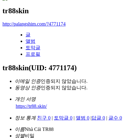
tr88skin
http://palangshim.com/?4771174
글
앨범
토막글
프로필
tr88skin
(UID: 4771174)
이메일 인증
인증되지 않았습니다.
동영상 인증
인증되지 않았습니다.
개인 서명
https://tr88.skin/
정보 통계
친구 0
|
토막글 0
|
앨범 0
|
답글 0
|
글수 0
이름
Nhà Cái TR88
성별
비밀