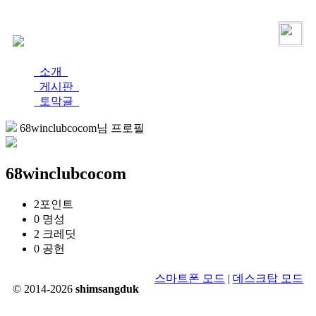
로그인
가입
소개
게시판
토막글
68winclubcocom님 프로필
68winclubcocom
2
포인트
0
명성
2
크레딧
0
공헌
스마트폰 모드
|
데스크탑 모드
© 2014-2026
shimsangduk