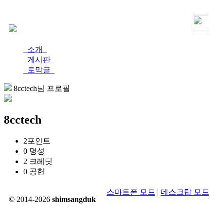
로그인
가입
소개
게시판
토막글
8cctech님 프로필
8cctech
2
포인트
0
명성
2
크레딧
0
공헌
스마트폰 모드
|
데스크탑 모드
© 2014-2026
shimsangduk