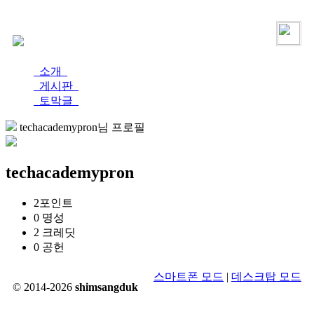
로그인
가입
소개
게시판
토막글
techacademypron님 프로필
techacademypron
2
포인트
0
명성
2
크레딧
0
공헌
스마트폰 모드
|
데스크탑 모드
© 2014-2026
shimsangduk