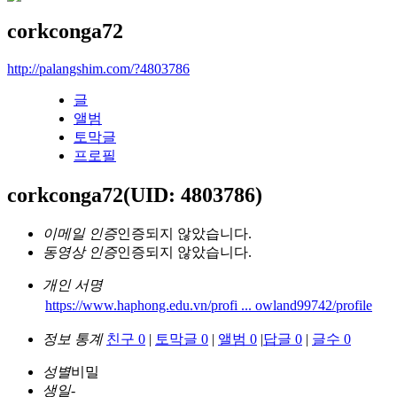
corkconga72
http://palangshim.com/?4803786
글
앨범
토막글
프로필
corkconga72
(UID: 4803786)
이메일 인증
인증되지 않았습니다.
동영상 인증
인증되지 않았습니다.
개인 서명
https://www.haphong.edu.vn/profi ... owland99742/profile
정보 통계
친구 0
|
토막글 0
|
앨범 0
|
답글 0
|
글수 0
성별
비밀
생일
-