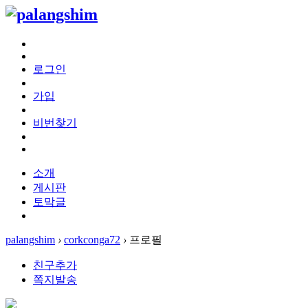
로그인
가입
비번찾기
소개
게시판
토막글
palangshim
›
corkconga72
›
프로필
친구추가
쪽지발송