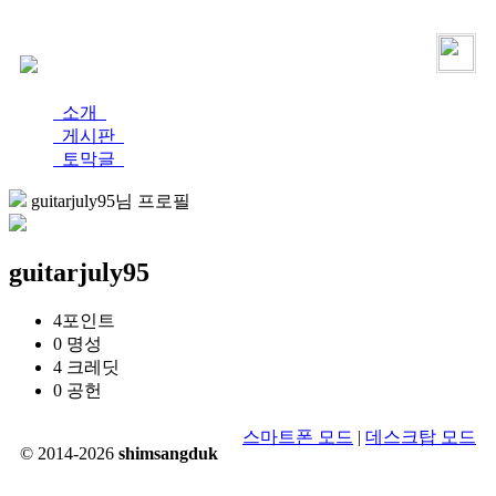
로그인
가입
소개
게시판
토막글
guitarjuly95님 프로필
guitarjuly95
4
포인트
0
명성
4
크레딧
0
공헌
스마트폰 모드
|
데스크탑 모드
© 2014-2026
shimsangduk