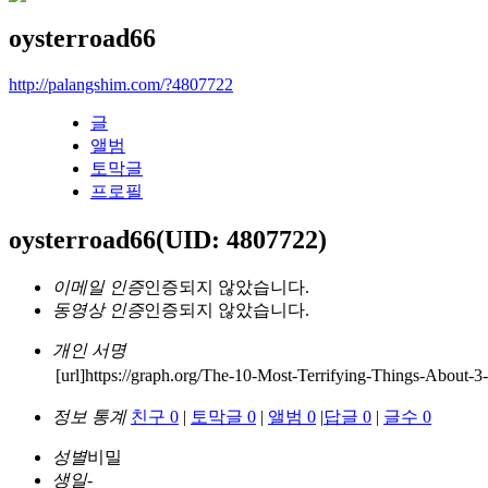
oysterroad66
http://palangshim.com/?4807722
글
앨범
토막글
프로필
oysterroad66
(UID: 4807722)
이메일 인증
인증되지 않았습니다.
동영상 인증
인증되지 않았습니다.
개인 서명
[url]https://graph.org/The-10-Most-Terrifying-Things-About
정보 통계
친구 0
|
토막글 0
|
앨범 0
|
답글 0
|
글수 0
성별
비밀
생일
-