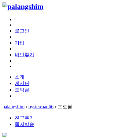
로그인
가입
비번찾기
소개
게시판
토막글
palangshim
›
oysterroad66
›
프로필
친구추가
쪽지발송