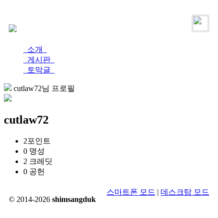
로그인
가입
소개
게시판
토막글
cutlaw72님 프로필
cutlaw72
2
포인트
0
명성
2
크레딧
0
공헌
스마트폰 모드
|
데스크탑 모드
© 2014-2026
shimsangduk