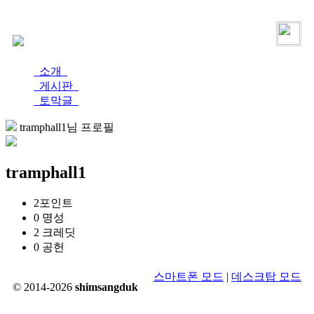
로그인
가입
소개
게시판
토막글
tramphall1님 프로필
tramphall1
2
포인트
0
명성
2
크레딧
0
공헌
스마트폰 모드
|
데스크탑 모드
© 2014-2026
shimsangduk