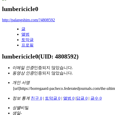
lumbericicle0
http://palangshim.com/?4808592
글
앨범
토막글
프로필
lumbericicle0
(UID: 4808592)
이메일 인증
인증되지 않았습니다.
동영상 인증
인증되지 않았습니다.
개인 서명
[url]https://borregaard-pacheco.federatedjournals.com/the-ultim
정보 통계
친구 0
|
토막글 0
|
앨범 0
|
답글 0
|
글수 0
성별
비밀
생일
-