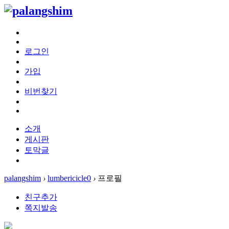
로그인
가입
비번찾기
소개
게시판
토막글
palangshim
›
lumbericicle0
›
프로필
친구추가
쪽지발송