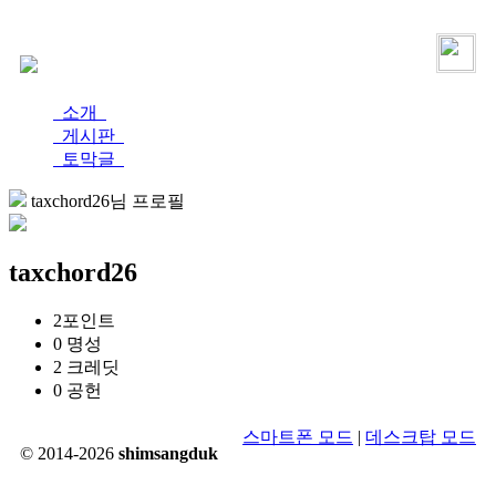
로그인
가입
소개
게시판
토막글
taxchord26님 프로필
taxchord26
2
포인트
0
명성
2
크레딧
0
공헌
스마트폰 모드
|
데스크탑 모드
© 2014-2026
shimsangduk