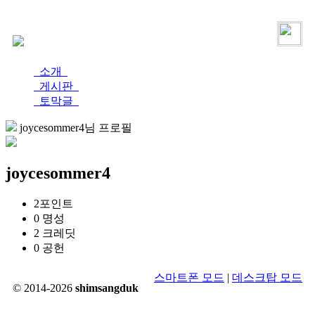
로그인
가입
소개
게시판
토막글
joycesommer4님 프로필
joycesommer4
2
포인트
0
명성
2
크레딧
0
공헌
스마트폰 모드
|
데스크탑 모드
© 2014-2026
shimsangduk