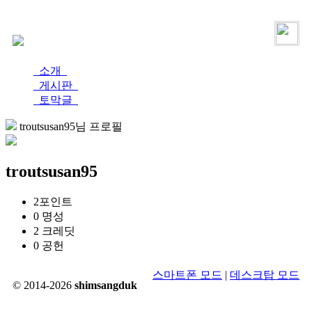
로그인
가입
소개
게시판
토막글
troutsusan95님 프로필
troutsusan95
2
포인트
0
명성
2
크레딧
0
공헌
스마트폰 모드
|
데스크탑 모드
© 2014-2026
shimsangduk