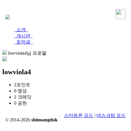
로그인
가입
소개
게시판
토막글
lowviola4님 프로필
lowviola4
2
포인트
0
명성
2
크레딧
0
공헌
스마트폰 모드
|
데스크탑 모드
© 2014-2026
shimsangduk