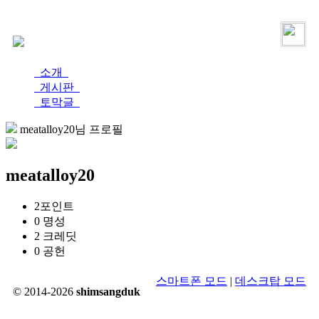
로그인
가입
소개
게시판
토막글
meatalloy20님 프로필
meatalloy20
2
포인트
0
명성
2
크레딧
0
공헌
스마트폰 모드
|
데스크탑 모드
© 2014-2026
shimsangduk