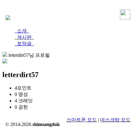
로그인
가입
소개
게시판
토막글
letterdirt57님 프로필
letterdirt57
4
포인트
0
명성
4
크레딧
0
공헌
스마트폰 모드
|
데스크탑 모드
© 2014-2026
shimsangduk