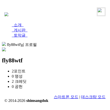
로그인
가입
소개
게시판
토막글
fly88wtf님 프로필
fly88wtf
2
포인트
0
명성
2
크레딧
0
공헌
스마트폰 모드
|
데스크탑 모드
© 2014-2026
shimsangduk