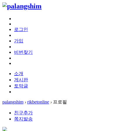
로그인
가입
비번찾기
소개
게시판
토막글
palangshim
›
rikbetonline
›
프로필
친구추가
쪽지발송