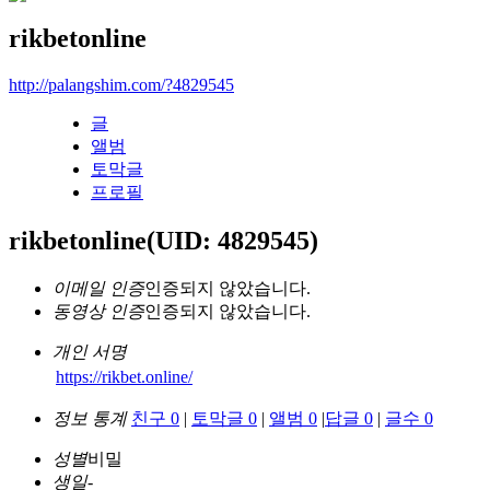
rikbetonline
http://palangshim.com/?4829545
글
앨범
토막글
프로필
rikbetonline
(UID: 4829545)
이메일 인증
인증되지 않았습니다.
동영상 인증
인증되지 않았습니다.
개인 서명
https://rikbet.online/
정보 통계
친구 0
|
토막글 0
|
앨범 0
|
답글 0
|
글수 0
성별
비밀
생일
-