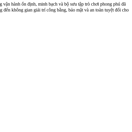
g vận hành ổn định, minh bạch và bộ sưu tập trò chơi phong phú đã
ến không gian giải trí công bằng, bảo mật và an toàn tuyệt đối cho