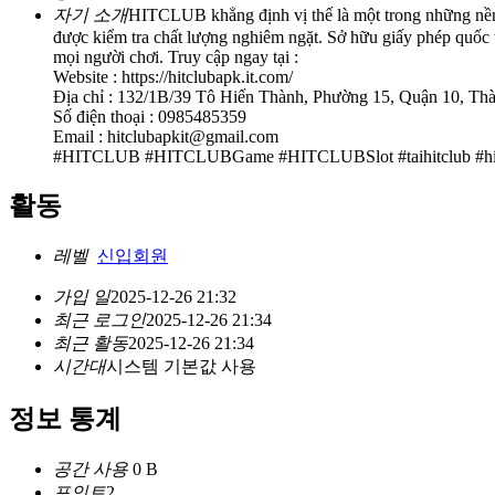
자기 소개
HITCLUB khẳng định vị thế là một trong những nền t
được kiểm tra chất lượng nghiêm ngặt. Sở hữu giấy phép quốc
mọi người chơi. Truy cập ngay tại :
Website : https://hitclubapk.it.com/
Địa chỉ : 132/1B/39 Tô Hiến Thành, Phường 15, Quận 10, Th
Số điện thoại : 0985485359
Email : hitclubapkit@gmail.com
#HITCLUB #HITCLUBGame #HITCLUBSlot #taihitclub #hi
활동
레벨
신입회원
가입 일
2025-12-26 21:32
최근 로그인
2025-12-26 21:34
최근 활동
2025-12-26 21:34
시간대
시스템 기본값 사용
정보 통계
공간 사용
0 B
포인트
2