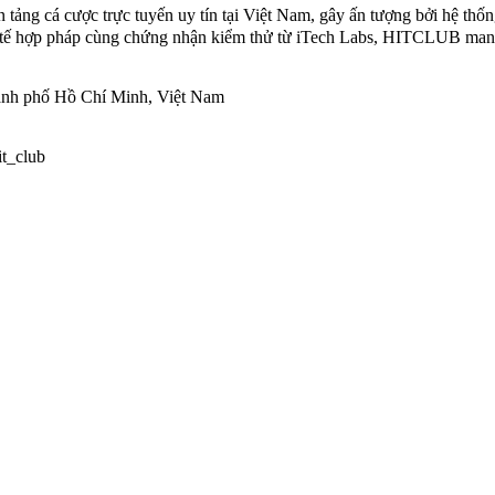
ảng cá cược trực tuyến uy tín tại Việt Nam, gây ấn tượng bởi hệ thốn
 tế hợp pháp cùng chứng nhận kiểm thử từ iTech Labs, HITCLUB mang đ
ành phố Hồ Chí Minh, Việt Nam
t_club