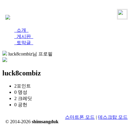
로그인
가입
소개
게시판
토막글
luck8combiz님 프로필
luck8combiz
2
포인트
0
명성
2
크레딧
0
공헌
스마트폰 모드
|
데스크탑 모드
© 2014-2026
shimsangduk