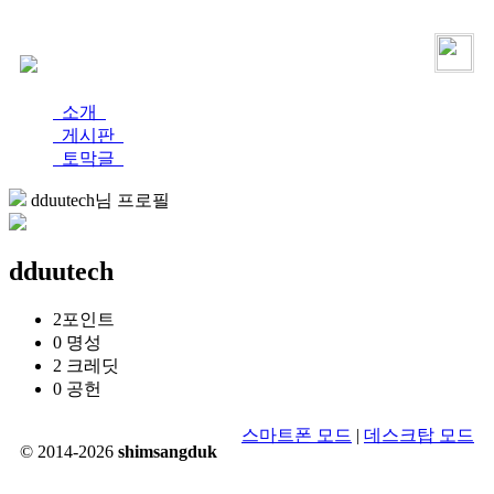
로그인
가입
소개
게시판
토막글
dduutech님 프로필
dduutech
2
포인트
0
명성
2
크레딧
0
공헌
스마트폰 모드
|
데스크탑 모드
© 2014-2026
shimsangduk