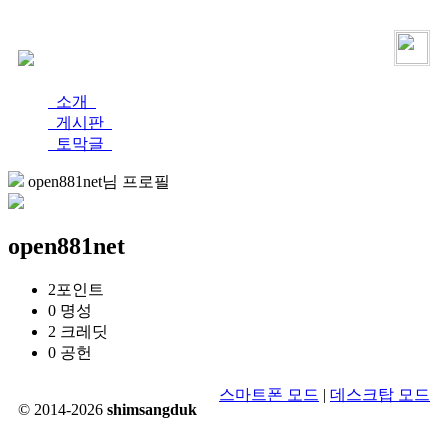
로그인
가입
소개
게시판
토막글
open881net님 프로필
open881net
2
포인트
0
명성
2
크레딧
0
공헌
스마트폰 모드
|
데스크탑 모드
© 2014-2026
shimsangduk