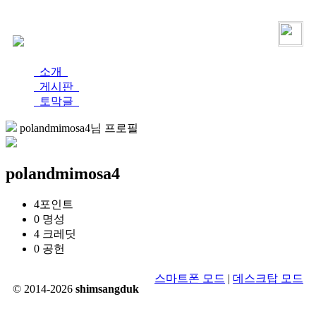
로그인
가입
소개
게시판
토막글
polandmimosa4님 프로필
polandmimosa4
4
포인트
0
명성
4
크레딧
0
공헌
스마트폰 모드
|
데스크탑 모드
© 2014-2026
shimsangduk