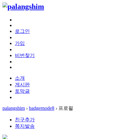
로그인
가입
비번찾기
소개
게시판
토막글
palangshim
›
badgernode8
›
프로필
친구추가
쪽지발송