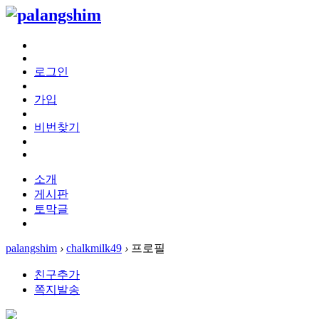
로그인
가입
비번찾기
소개
게시판
토막글
palangshim
›
chalkmilk49
›
프로필
친구추가
쪽지발송