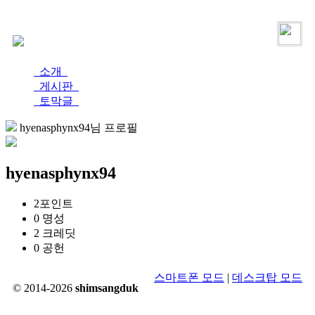
로그인
가입
소개
게시판
토막글
hyenasphynx94님 프로필
hyenasphynx94
2
포인트
0
명성
2
크레딧
0
공헌
스마트폰 모드
|
데스크탑 모드
© 2014-2026
shimsangduk