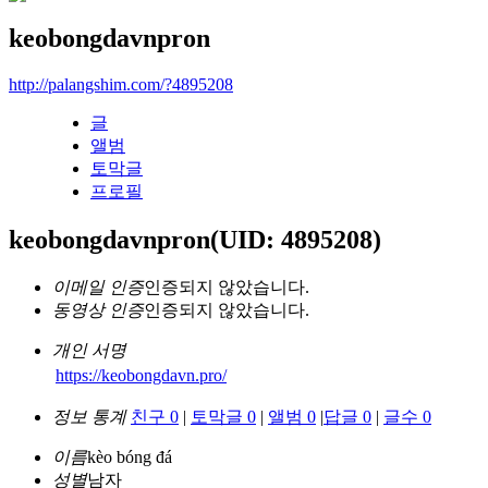
keobongdavnpron
http://palangshim.com/?4895208
글
앨범
토막글
프로필
keobongdavnpron
(UID: 4895208)
이메일 인증
인증되지 않았습니다.
동영상 인증
인증되지 않았습니다.
개인 서명
https://keobongdavn.pro/
정보 통계
친구 0
|
토막글 0
|
앨범 0
|
답글 0
|
글수 0
이름
kèo bóng đá
성별
남자