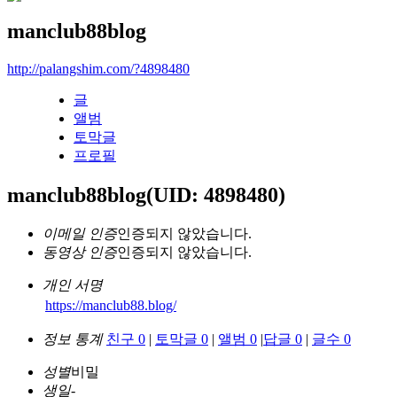
manclub88blog
http://palangshim.com/?4898480
글
앨범
토막글
프로필
manclub88blog
(UID: 4898480)
이메일 인증
인증되지 않았습니다.
동영상 인증
인증되지 않았습니다.
개인 서명
https://manclub88.blog/
정보 통계
친구 0
|
토막글 0
|
앨범 0
|
답글 0
|
글수 0
성별
비밀
생일
-