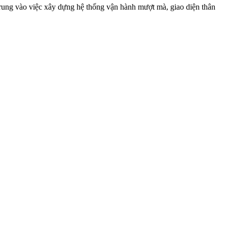
 trung vào việc xây dựng hệ thống vận hành mượt mà, giao diện thân