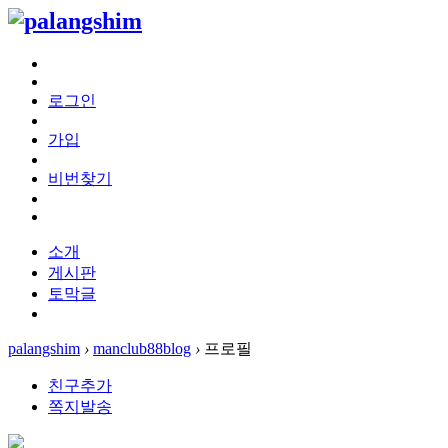
로그인
가입
비번찾기
소개
게시판
토막글
palangshim
›
manclub88blog
›
프로필
친구추가
쪽지발송