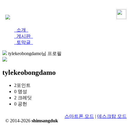
로그인
가입
소개
게시판
토막글
tylekeobongdamo님 프로필
tylekeobongdamo
2
포인트
0
명성
2
크레딧
0
공헌
스마트폰 모드
|
데스크탑 모드
© 2014-2026
shimsangduk