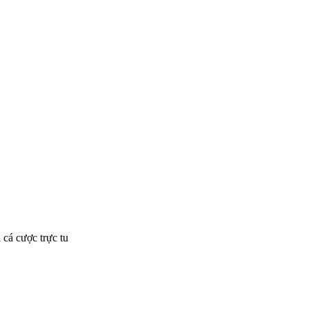
cá cược trực tu