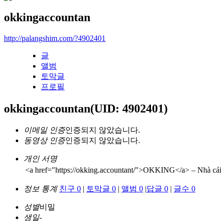
okkingaccountan
http://palangshim.com/?4902401
글
앨범
토막글
프로필
okkingaccountan
(UID: 4902401)
이메일 인증
인증되지 않았습니다.
동영상 인증
인증되지 않았습니다.
개인 서명
<a href="https://okking.accountant/">OKKING</a> – Nhà cái 
정보 통계
친구 0
|
토막글 0
|
앨범 0
|
답글 0
|
글수 0
성별
비밀
생일
-