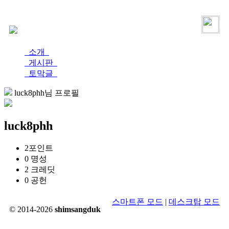
로그인
가입
소개
게시판
토막글
luck8phh님 프로필
luck8phh
2
포인트
0
명성
2
크레딧
0
공헌
스마트폰 모드
|
데스크탑 모드
© 2014-2026
shimsangduk