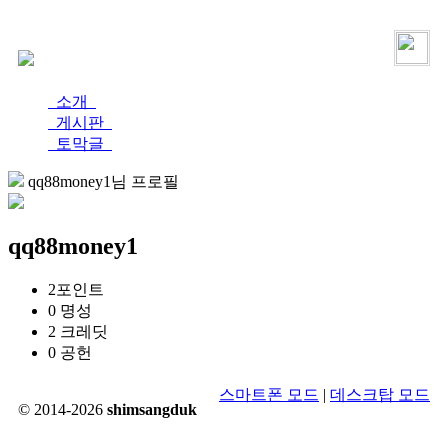
로그인
가입
소개
게시판
토막글
qq88money1님 프로필
qq88money1
2
포인트
0
명성
2
크레딧
0
공헌
스마트폰 모드
|
데스크탑 모드
© 2014-2026
shimsangduk