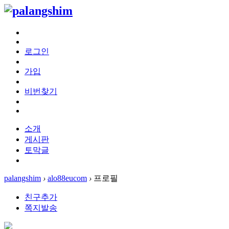
로그인
가입
비번찾기
소개
게시판
토막글
palangshim
›
alo88eucom
›
프로필
친구추가
쪽지발송