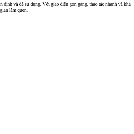
ổn định và dễ sử dụng. Với giao diện gọn gàng, thao tác nhanh và khả
 gian làm quen.