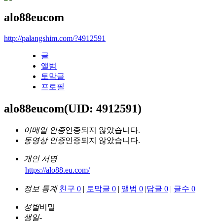
alo88eucom
http://palangshim.com/?4912591
글
앨범
토막글
프로필
alo88eucom
(UID: 4912591)
이메일 인증
인증되지 않았습니다.
동영상 인증
인증되지 않았습니다.
개인 서명
https://alo88.eu.com/
정보 통계
친구 0
|
토막글 0
|
앨범 0
|
답글 0
|
글수 0
성별
비밀
생일
-