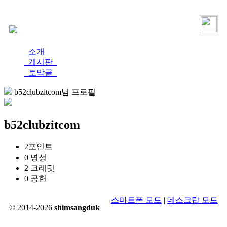
로그인
가입
소개
게시판
토막글
b52clubzitcom님 프로필
b52clubzitcom
2
포인트
0
명성
2
크레딧
0
공헌
스마트폰 모드
|
데스크탑 모드
© 2014-2026
shimsangduk