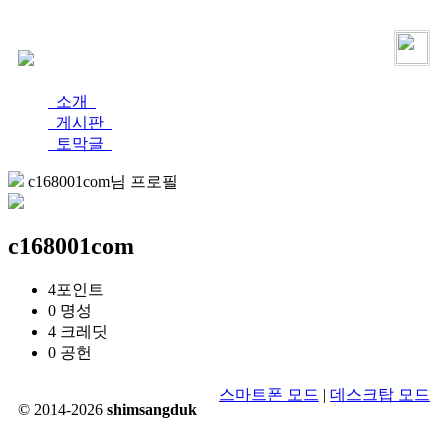
로그인
가입
소개
게시판
토막글
c168001com님 프로필
c168001com
4
포인트
0
명성
4
크레딧
0
공헌
스마트폰 모드
|
데스크탑 모드
© 2014-2026
shimsangduk