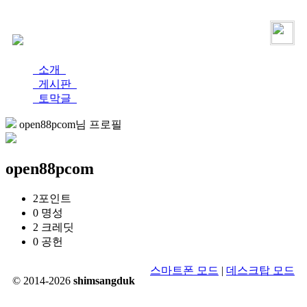
로그인
가입
소개
게시판
토막글
open88pcom님 프로필
open88pcom
2
포인트
0
명성
2
크레딧
0
공헌
스마트폰 모드
|
데스크탑 모드
© 2014-2026
shimsangduk