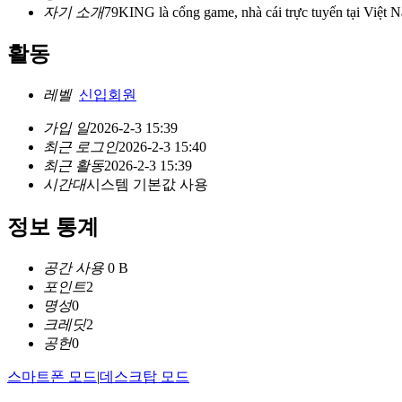
자기 소개
79KING là cổng game, nhà cái trực tuyến tại Việt Nam
활동
레벨
신입회원
가입 일
2026-2-3 15:39
최근 로그인
2026-2-3 15:40
최근 활동
2026-2-3 15:39
시간대
시스템 기본값 사용
정보 통계
공간 사용
0 B
포인트
2
명성
0
크레딧
2
공헌
0
스마트폰 모드
|
데스크탑 모드