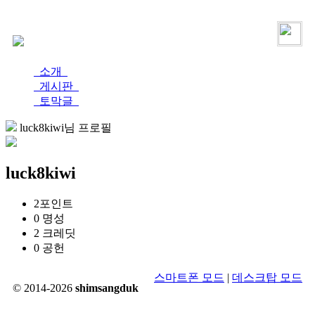
로그인
가입
소개
게시판
토막글
luck8kiwi님 프로필
luck8kiwi
2
포인트
0
명성
2
크레딧
0
공헌
스마트폰 모드
|
데스크탑 모드
© 2014-2026
shimsangduk