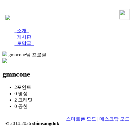
로그인
가입
소개
게시판
토막글
gmncone님 프로필
gmncone
2
포인트
0
명성
2
크레딧
0
공헌
스마트폰 모드
|
데스크탑 모드
© 2014-2026
shimsangduk